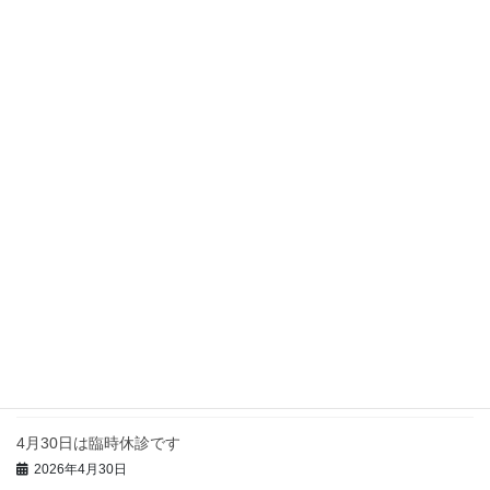
最近の投稿
令和8(2026)年8月から高額療養費制度が変わります
2026年8月8日
各種健康診断のご案内
2026年7月26日
特定健診・後期高齢者健診のおしらせ
2026年7月26日
FAX番号変更のお知らせ
2026年7月16日
4月30日は臨時休診です
2026年4月30日