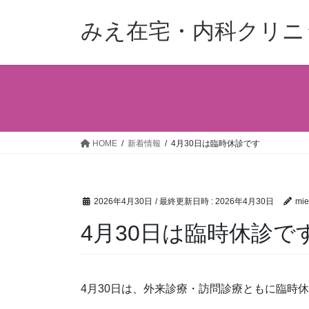
コ
ナ
ン
ビ
みえ在宅・内科クリニ
テ
ゲ
ン
ー
ツ
シ
へ
ョ
ス
ン
キ
に
ッ
移
HOME
新着情報
4月30日は臨時休診です
プ
動
2026年4月30日
/ 最終更新日時 :
2026年4月30日
mie
4月30日は臨時休診で
4月30日は、外来診療・訪問診療ともに臨時