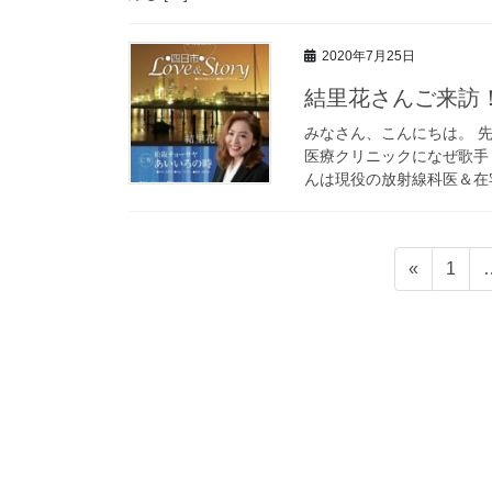
2020年7月25日
結里花さんご来訪
みなさん、こんにちは。 
医療クリニックになぜ歌手
んは現役の放射線科医＆在宅
投
固
«
1
稿
定
ペ
の
ー
ペ
ジ
ー
ジ
送