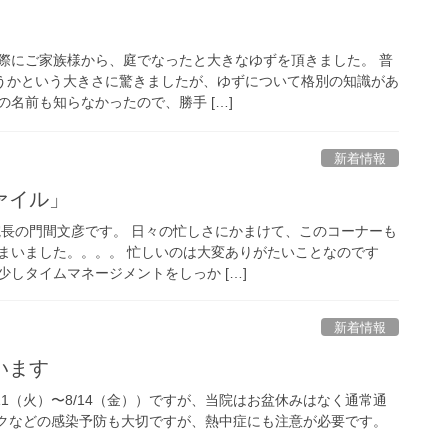
際にご家族様から、庭でなったと大きなゆずを頂きました。 普
ろうかという大きさに驚きましたが、ゆずについて格別の知識があ
名前も知らなかったので、勝手 […]
新着情報
ァイル」
院長の門間文彦です。 日々の忙しさにかまけて、このコーナーも
まいました。。。。 忙しいのは大変ありがたいことなのです
しタイムマネージメントをしっか […]
新着情報
います
11（火）〜8/14（金））ですが、当院はお盆休みはなく通常通
スクなどの感染予防も大切ですが、熱中症にも注意が必要です。