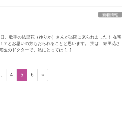
新着情報
！
先日、歌手の結里花（ゆりか）さんが当院に来られました！ 在宅
！？とお思いの方もおられることと思います。 実は、結里花さ
医のドクターで、私にとっては […]
固
固
固
…
4
5
6
»
定
定
定
ペ
ペ
ペ
ー
ー
ー
ジ
ジ
ジ