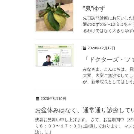
”鬼”ゆず
先日訪問診療にお伺いした
通のゆずの5〜10倍はあ
るわけではなく大きなゆずの
2020年12月12日
「ドクターズ・フ
みなさま、こんにちは。 
大変、大変ご無沙汰してし
が、新米院長としてはもう少
2020年8月10日
お盆休みはなく、通常通り診療して
残暑お見舞い申し上げます。 さて、お盆期間中（8/
り８：３０〜１７：３０に診療しております。 マ
涼し […]