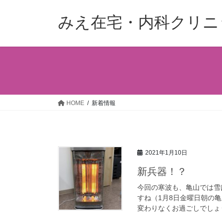
コ
ナ
ン
ビ
みえ在宅・内科クリニ
テ
ゲ
ン
ー
ツ
シ
へ
ョ
ス
ン
キ
に
ッ
移
HOME
新着情報
プ
動
2021年1月10日
新兵器！？
今回の寒波も、亀山では雪
すね（1月8日金曜日朝の亀
変わりなくお過ごしでしょう